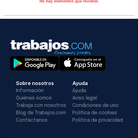
No hay elementos que mostrar.
Sobre nosotros
Ayuda
Información
Ayuda
Quiénes somos
Aviso legal
Trabaja con nosotros
Condiciones de uso
Blog de Trabajos.com
Política de cookies
Contáctanos
Política de privacidad