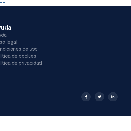
yuda
uda
iso legal
ndiciones de uso
lítica de cookies
lítica de privacidad