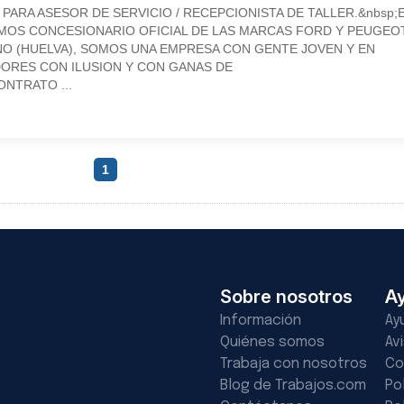
ARA ASESOR DE SERVICIO / RECEPCIONISTA DE TALLER.&nbsp;
OS CONCESIONARIO OFICIAL DE LAS MARCAS FORD Y PEUGEOT
NO (HUELVA), SOMOS UNA EMPRESA CON GENTE JOVEN Y EN
RES CON ILUSION Y CON GANAS DE
NTRATO ...
1
Sobre nosotros
A
Información
Ay
Quiénes somos
Av
Trabaja con nosotros
Co
Blog de Trabajos.com
Po