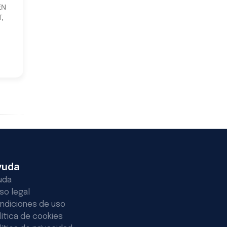
EN
,
yuda
uda
iso legal
ndiciones de uso
lítica de cookies