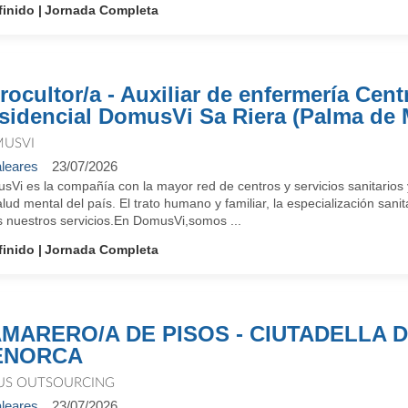
finido
Jornada Completa
rocultor/a - Auxiliar de enfermería Cent
sidencial DomusVi Sa Riera (Palma de 
USVI
leares
23/07/2026
sVi es la compañía con la mayor red de centros y servicios sanitarios
lud mental del país. El trato humano y familiar, la especialización sanit
s nuestros servicios.En DomusVi,somos ...
finido
Jornada Completa
MARERO/A DE PISOS - CIUTADELLA 
ENORCA
IUS OUTSOURCING
leares
23/07/2026