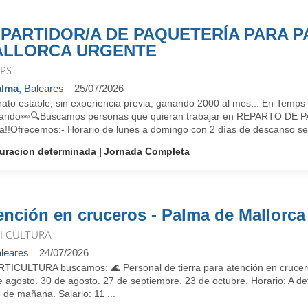
PARTIDOR/A DE PAQUETERÍA PARA P
ALLORCA URGENTE
PS
alma
, Baleares
25/07/2026
rato estable, sin experiencia previa, ganando 2000 al mes... En T
ando👀🔍Buscamos personas que quieran trabajar en REPARTO DE PAQ
ia!!Ofrecemos:- Horario de lunes a domingo con 2 días de descanso se
uracion determinada
Jornada Completa
ención en cruceros - Palma de Mallorca
 I CULTURA
leares
24/07/2026
RTICULTURA buscamos: 🌊 Personal de tierra para atención en cru
 agosto. 30 de agosto. 27 de septiembre. 23 de octubre. Horario: A de
 de mañana. Salario: 11 ...