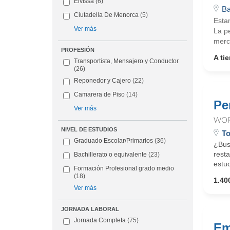
Eivissa
(6)
Ba
Ciutadella De Menorca
(5)
Esta
Ver más
La pe
merc
PROFESIÓN
A ti
Transportista, Mensajero y Conductor
(26)
Reponedor y Cajero
(22)
Camarera de Piso
(14)
Pe
Ver más
WOR
NIVEL DE ESTUDIOS
To
Graduado Escolar/Primarios
(36)
¿Bus
resta
Bachillerato o equivalente
(23)
estud
Formación Profesional grado medio
(18)
1.40
Ver más
JORNADA LABORAL
Jornada Completa
(75)
Em