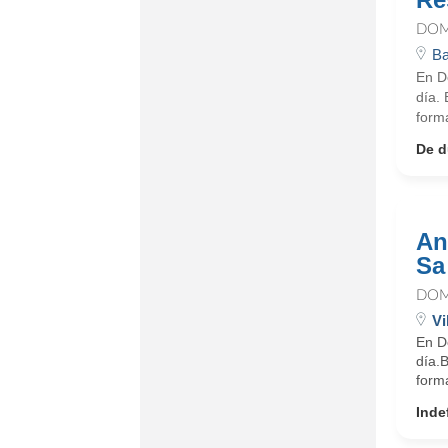
DOM
Ba
En D
día.
form
De d
An
Sa
DOM
Vi
En D
día.
form
Inde