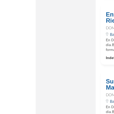
En
Ri
DOM
Ba
En D
día.
form
Inde
Su
Ma
DOM
Ba
En D
día.