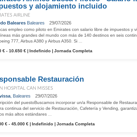
puestos y alojamiento incluido
RATES AIRLINE
do Baleares
Baleares
29/07/2026
as empleo como piloto en Emirates con salario libre de impuestos y vi
líneas más grandes del mundo con más de 140 destinos en seis continen
eing 777, Airbus A380 y Airbus A350. Si ...
0 € - 10.650 €
Indefinido
Jornada Completa
sponsable Restauración
N HOSPITAL CAN MISSES
vissa
, Baleares
29/07/2026
ripción del puestoBuscamos incorporar un/a Responsable de Restauraci
a continua del servicio de Restauración, Cafetería y Vending, garantiz
os más altos estándares ...
00 € - 45.000 €
Indefinido
Jornada Completa