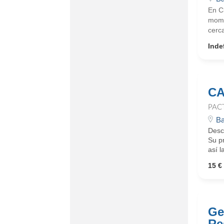
En C
mome
cerca
Inde
CA
PAC
Ba
Descr
Su pr
así l
15 €
Ge
Re