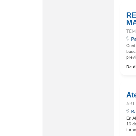
RE
M
TEM
P
Cont
busc
prev
De d
At
ART
Ba
En A
16 de
turno