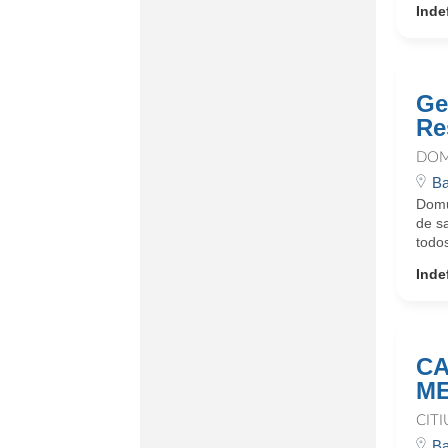
Inde
Ge
Re
DOM
Ba
Domu
de sa
todo
Inde
CA
M
CIT
Ba