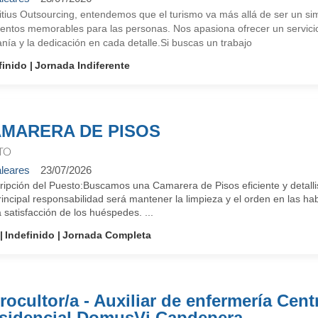
itius Outsourcing, entendemos que el turismo va más allá de ser un si
ntos memorables para las personas. Nos apasiona ofrecer un servicio
nía y la dedicación en cada detalle.Si buscas un trabajo
finido
Jornada Indiferente
MARERA DE PISOS
TO
leares
23/07/2026
ipción del Puesto:Buscamos una Camarera de Pisos eficiente y detallis
incipal responsabilidad será mantener la limpieza y el orden en las h
a satisfacción de los huéspedes. ...
Indefinido
Jornada Completa
rocultor/a - Auxiliar de enfermería Cent
sidencial DomusVi Capdepera