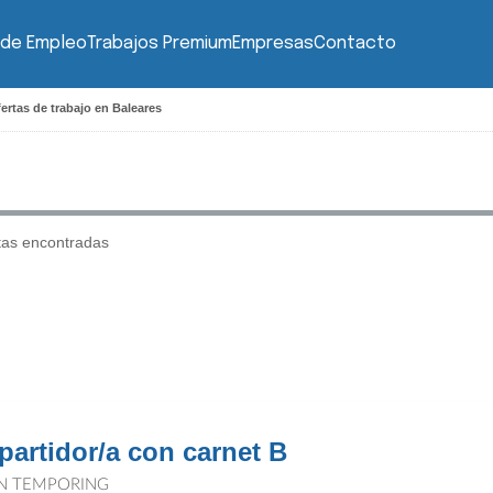
 de Empleo
Trabajos Premium
Empresas
Contacto
ertas de trabajo en Baleares
tas encontradas
partidor/a con carnet B
N TEMPORING