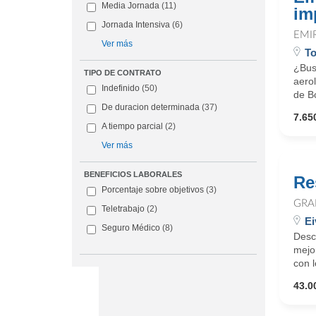
Media Jornada
(11)
im
Jornada Intensiva
(6)
EMI
Ver más
To
¿Busc
TIPO DE CONTRATO
aero
Indefinido
(50)
de Bo
De duracion determinada
(37)
7.65
A tiempo parcial
(2)
Ver más
BENEFICIOS LABORALES
Re
Porcentaje sobre objetivos
(3)
GRA
Teletrabajo
(2)
Ei
Seguro Médico
(8)
Desc
mejor
con l
43.0