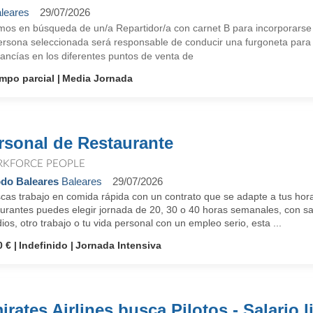
leares
29/07/2026
mos en búsqueda de un/a Repartidor/a con carnet B para incorporarse 
rsona seleccionada será responsable de conducir una furgoneta para re
ancías en los diferentes puntos de venta de
empo parcial
Media Jornada
rsonal de Restaurante
KFORCE PEOPLE
do Baleares
Baleares
29/07/2026
cas trabajo en comida rápida con un contrato que se adapte a tus hora
urantes puedes elegir jornada de 20, 30 o 40 horas semanales, con sal
ios, otro trabajo o tu vida personal con un empleo serio, esta ...
0 €
Indefinido
Jornada Intensiva
irates Airlines busca Pilotos - Salario l