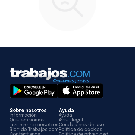
Sobre nosotros
Ayuda
Información
Ayuda
Quiénes somos
Aviso legal
Trabaja con nosotros
Condiciones de uso
Blog de Trabajos.com
Política de cookies
Contáctanos
Política de privacidad