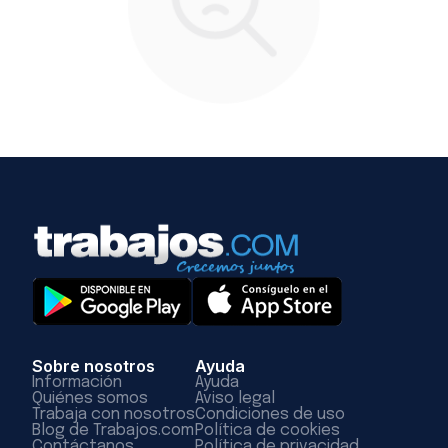
Sobre nosotros
Ayuda
Información
Ayuda
Quiénes somos
Aviso legal
Trabaja con nosotros
Condiciones de uso
Blog de Trabajos.com
Política de cookies
Contáctanos
Política de privacidad