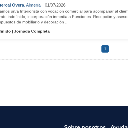
ercal Overa
, Almería
01/07/2026
mos un/a Interiorista con vocación comercial para acompañar al cliente 
rato indefinido, incorporación inmediata.Funciones: Recepción y asesor
puestos de mobiliario y decoración ...
finido
Jornada Completa
1
Sobre nosotros
Ayuda