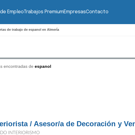
 de Empleo
Trabajos Premium
Empresas
Contacto
rtas de trabajo de espanol en Almería
as encontradas de
espanol
teriorista / Asesor/a de Decoración y Ve
IDO INTERIORISMO