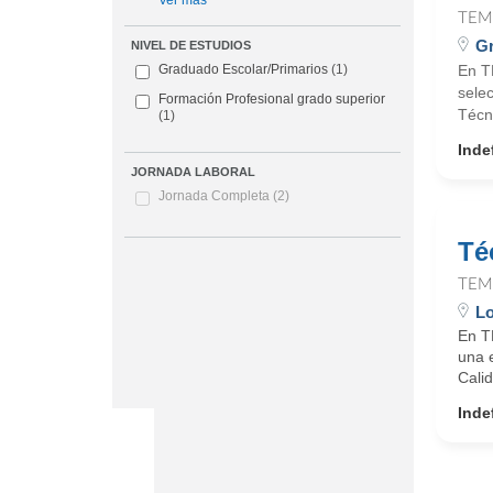
Ver más
TEM
Gr
NIVEL DE ESTUDIOS
En T
Graduado Escolar/Primarios
(1)
sele
Formación Profesional grado superior
Técni
(1)
Inde
JORNADA LABORAL
Jornada Completa
(2)
Té
TEM
L
En T
una 
Calid
Inde