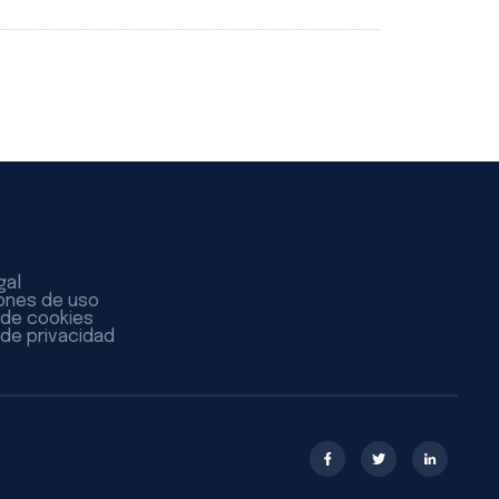
gal
ones de uso
a de cookies
 de privacidad