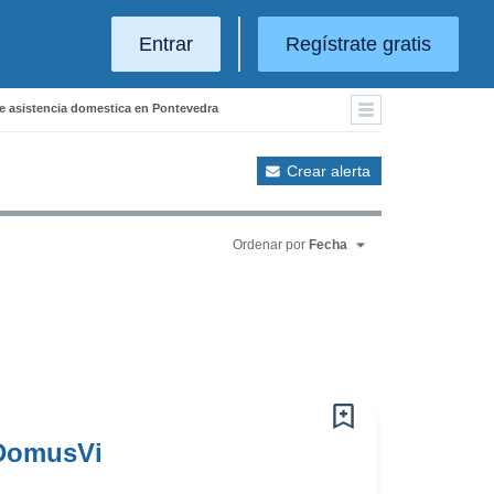
Entrar
Regístrate gratis
de asistencia domestica en Pontevedra
Crear alerta
Ordenar por
Fecha
 DomusVi