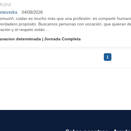
USVI
ntevedra
04/08/2026
omusVi, cuidar es mucho más que una profesión: es compartir humanid
verdadero propósito. Buscamos personas con vocación, que quieran des
ación y el respeto están ...
uracion determinada
Jornada Completa
1