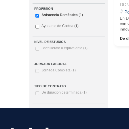
DOM
PROFESIÓN
Po
Asistencia Doméstica
(1)
En D
con 
Ayudante de Cocina
(1)
innov
De d
NIVEL DE ESTUDIOS
Bachillerato o equivalente
(1)
JORNADA LABORAL
Jornada Completa
(1)
TIPO DE CONTRATO
De duracion determinada
(1)