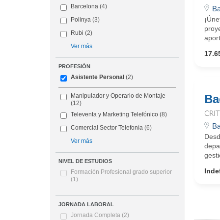
Barcelona
(4)
Ba
¡Únet
Polinya
(3)
proye
Rubi
(2)
aport
Ver más
17.6
PROFESIÓN
Asistente Personal
(2)
Ba
Manipulador y Operario de Montaje
(12)
CRI
Televenta y Marketing Telefónico
(8)
Ba
Comercial Sector Telefonía
(6)
Desd
Ver más
depa
gesti
NIVEL DE ESTUDIOS
Inde
Formación Profesional grado superior
(1)
JORNADA LABORAL
Jornada Completa
(2)