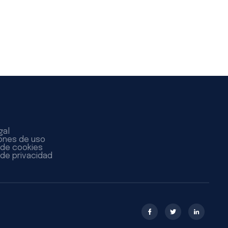
gal
ones de uso
a de cookies
 de privacidad