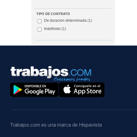
TIPO DE CONTRATO
De duracion determinada
(1)
Indefinido
(1)
Trabajos.com es una marca de Hispavista