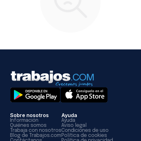
Sobre nosotros
Ayuda
Información
Ayuda
Quiénes somos
Aviso legal
Trabaja con nosotros
Condiciones de uso
Blog de Trabajos.com
Política de cookies
Contáctanos
Política de privacidad