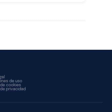
gal
ones de uso
a de cookies
 de privacidad