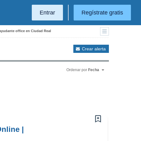
Entrar
Regístrate gratis
ayudante office en Ciudad Real
Crear alerta
Ordenar por
Fecha
nline |