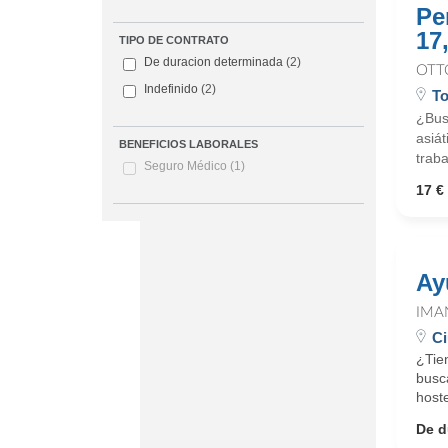
Pe
17
TIPO DE CONTRATO
De duracion determinada
(2)
OTT
Indefinido
(2)
To
¿Bus
asiá
BENEFICIOS LABORALES
traba
Seguro Médico
(1)
17 € 
Ay
IMA
Ci
¿Tie
busc
hoste
De d