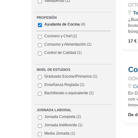
Valdepeñas
(1)
OTT
To
PROFESIÓN
¿Busc
Ayudante de Cocina
(4)
bruto
búsqu
Cocinero y Chef
(2)
17 € 
Consumo y Alimentación
(1)
Control de Calidad
(1)
Co
NIVEL DE ESTUDIOS
Graduado Escolar/Primarios
(1)
DOM
Enseñanza Reglada
(1)
Ci
En D
Bachillerato o equivalente
(2)
con 
innov
JORNADA LABORAL
De d
Jornada Completa
(2)
Jornada Indiferente
(1)
Media Jornada
(1)