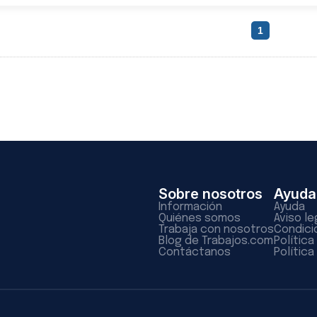
1
Sobre nosotros
Ayuda
Información
Ayuda
Quiénes somos
Aviso le
Trabaja con nosotros
Condici
Blog de Trabajos.com
Polític
Contáctanos
Política