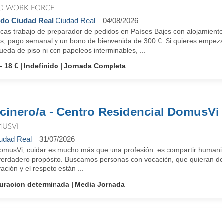
O WORK FORCE
do Ciudad Real
Ciudad Real
04/08/2026
as trabajo de preparador de pedidos en Países Bajos con alojamiento i
s, pago semanal y un bono de bienvenida de 300 €. Si quieres empezar 
eda de piso ni con papeleos interminables, ...
- 18 €
Indefinido
Jornada Completa
cinero/a - Centro Residencial DomusVi
USVI
udad Real
31/07/2026
omusVi, cuidar es mucho más que una profesión: es compartir humanid
verdadero propósito. Buscamos personas con vocación, que quieran des
ación y el respeto están ...
uracion determinada
Media Jornada