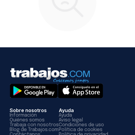
Sobre nosotros
Ayuda
Información
Ayuda
Quiénes somos
Aviso legal
Trabaja con nosotros
Condiciones de uso
Blog de Trabajos.com
Política de cookies
Contáctanos
Política de privacidad