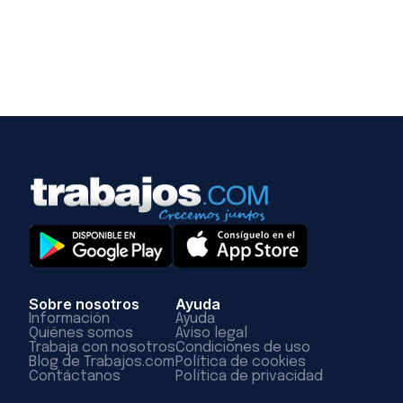
Sobre nosotros
Ayuda
Información
Ayuda
Quiénes somos
Aviso legal
Trabaja con nosotros
Condiciones de uso
Blog de Trabajos.com
Política de cookies
Contáctanos
Política de privacidad