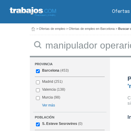
Ofertas
>
Ofertas de empleo
>
Ofertas de empleo en Barcelona
>
Buscar o
Buscar
PROVINCIA
Barcelona
(453)
P
Madrid
(251)
'
Valencia
(138)
C
Murcia
(98)
s
Ver más
I
POBLACIÓN
S. Esteve Sesrovires
(0)