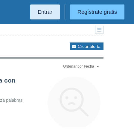
Entrar
Regístrate gratis
Crear alerta
Ordenar por
Fecha
a con
iza palabras