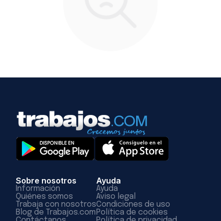
Sobre nosotros
Ayuda
Información
Ayuda
Quiénes somos
Aviso legal
Trabaja con nosotros
Condiciones de uso
Blog de Trabajos.com
Política de cookies
Contáctanos
Política de privacidad