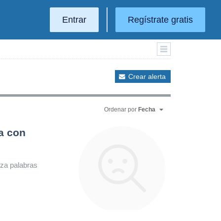
Entrar
Regístrate gratis
Crear alerta
Ordenar por
Fecha
a con
iza palabras