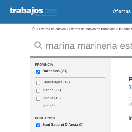
Ofertas
>
Ofertas de empleo
>
Ofertas de empleo en Barcelona
>
Buscar o
Buscar
PROVINCIA
Barcelona
(23)
P
Guadalajara
(19)
'
Madrid
(17)
C
Sevilla
(12)
s
Ver más
I
POBLACIÓN
Sant Sadurni D'Anoia
(0)