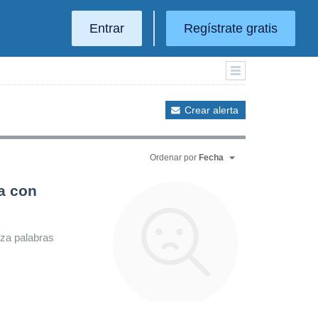
Entrar
Regístrate gratis
Crear alerta
Ordenar por
Fecha
a con
iza palabras