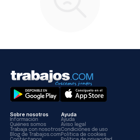
Sobre nosotros
Ayuda
Información
Ayuda
Quiénes somos
Aviso legal
Trabaja con nosotros
Condiciones de uso
Blog de Trabajos.com
Política de cookies
Contáctanos
Política de privacidad