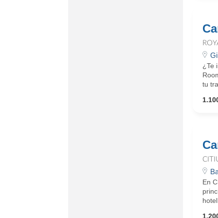
Ca
ROY
Gi
¿Te 
Rooms
tu tr
1.100
Ca
CIT
Ba
En C
princ
hotel
1.200