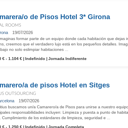
marera/o de Pisos Hotel 3* Girona
AL ROOMS
rona
19/07/2026
imaginas formar parte de un equipo donde cada habitación que dejas 
, creemos que el verdadero lujo está en los pequeños detalles. Imagin
abajo no solo eslimpiar habitaciones ...
 € - 1.104 €
Indefinido
Jornada Indiferente
marero/a de pisos Hotel en Sitges
IUS OUTSOURCING
rcelona
19/07/2026
itius buscamos un/a Camarero/a de Pisos para unirse a nuestro equipo e
ipales responsabilidades incluyen: Limpieza y puesta a punto de habit
. Cumplimiento de los estándares de limpieza, seguridad e ...
 € - 1.250 €
Indefinido
Jornada Completa