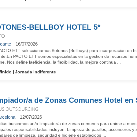
TONES-BELLBOY HOTEL 5*
TO
icante
16/07/2026
ACTO ETT seleccionamos Botones (Bellboys) para incorporación en hote
ante.En PACTO ETT somos especialistas en la gestión de recursos human
ne. Nos define laeficiencia, la flexibilidad, la mejora continua ...
finido
Jornada Indiferente
mpiador/a de Zonas Comunes Hotel en 
IUS OUTSOURCING
rcelona
12/07/2026
itius buscamos un/a limpiador/a de zonas comunes para unirse a nuestr
ipales responsabilidades incluyen: Limpieza de pasillos, ascensores y
dares de limpieza, seguridad e higiene establecidos ...