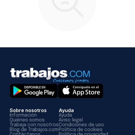
Sobre nosotros
Ayuda
Información
Ayuda
Quiénes somos
Aviso legal
Trabaja con nosotros
Condiciones de uso
Blog de Trabajos.com
Política de cookies
Contáctanos
Política de privacidad