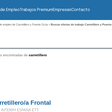
 de Empleo
Trabajos Premium
Empresas
Contacto
de empleo de Carretillero y Puente Grúa
>
Buscar ofertas de trabajo Carretillero y Puente
as encontradas de
carretillero
retillero/a Frontal
T INTERIM ESPAÑA ETT