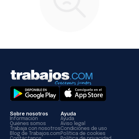
Sobre nosotros
Ayuda
Información
Ayuda
Quiénes somos
Aviso legal
Trabaja con nosotros
Condiciones de uso
Blog de Trabajos.com
Política de cookies
Contáctanos
Política de privacidad