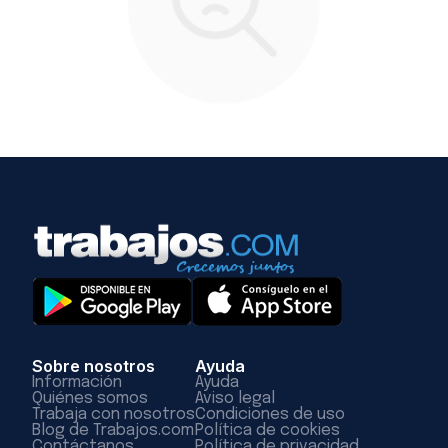
Sobre nosotros
Ayuda
Información
Ayuda
Quiénes somos
Aviso legal
Trabaja con nosotros
Condiciones de uso
Blog de Trabajos.com
Política de cookies
Contáctanos
Política de privacidad