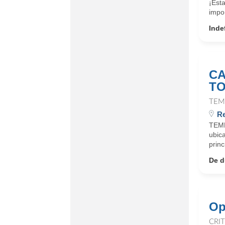
¡Est
impor
Inde
CA
TO
TEM
R
TEMPS
ubic
princ
De d
Op
CRI