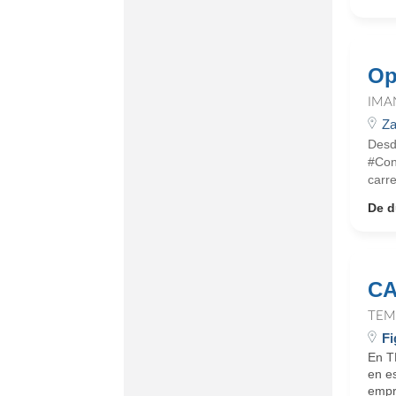
Op
IMA
Za
Desd
#Con
carre
De d
CA
TEM
Fi
En T
en e
empr