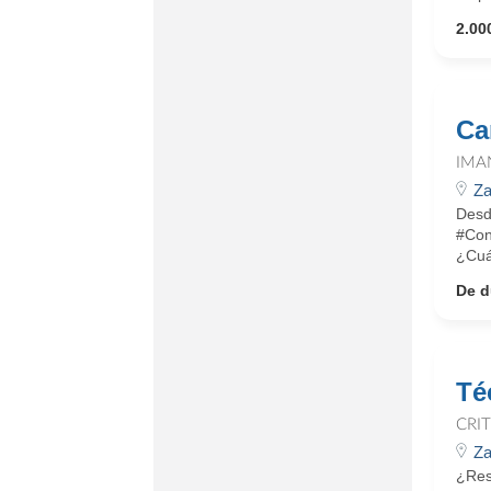
2.000
Car
IMA
Za
Desd
#Con
¿Cuá
De d
Té
CRI
Za
¿Resi