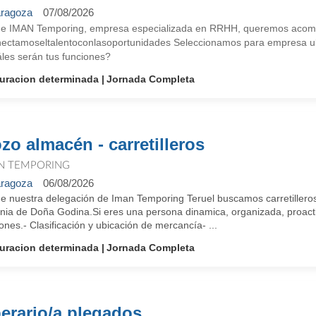
ragoza
07/08/2026
e IMAN Temporing, empresa especializada en RRHH, queremos acompañ
ectamoseltalentoconlasoportunidades Seleccionamos para empresa ubic
les serán tus funciones?
uracion determinada
Jornada Completa
zo almacén - carretilleros
N TEMPORING
ragoza
06/08/2026
e nuestra delegación de Iman Temporing Teruel buscamos carretillero
nia de Doña Godina.Si eres una persona dinamica, organizada, proacti
nes.- Clasificación y ubicación de mercancía- ...
uracion determinada
Jornada Completa
erario/a plegados