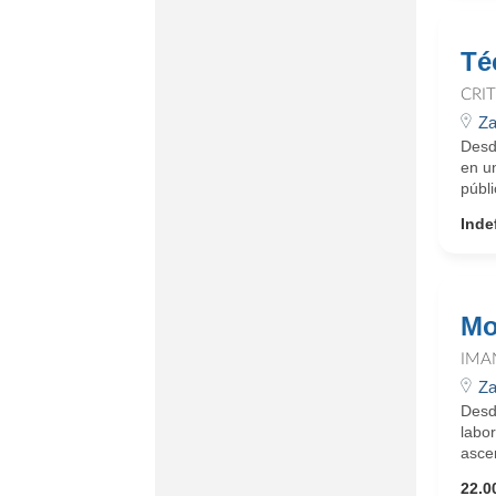
Té
CRI
Za
Desd
en u
públi
Inde
Mo
IMA
Za
Desd
labo
ascen
22.0