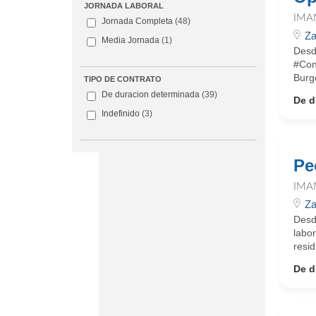
JORNADA LABORAL
IMA
Jornada Completa
(48)
Za
Media Jornada
(1)
Desd
#Con
Burg
TIPO DE CONTRATO
De duracion determinada
(39)
De d
Indefinido
(3)
Pe
IMA
Za
Desd
labo
resid
De d