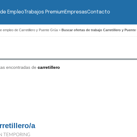
 de Empleo
Trabajos Premium
Empresas
Contacto
e empleo de Carretillero y Puente Grúa
>
Buscar ofertas de trabajo Carretillero y Puente
tas encontradas de
carretillero
retillero/a
N TEMPORING