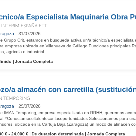
cnico/a Especialista Maquinaria Obra P
T INTERIM ESPAÑA ETT
ragoza
31/07/2026
e Grupo Crit, estamos en búsqueda activa un/a técnico/a especialista 
na empresa ubicada en Villanueva de Gállego.Funciones principales R
ca, agrícola e industrial ...
finido
Jornada Completa
zo/a almacén con carretilla (sustitució
N TEMPORING
ragoza
29/07/2026
e IMAN Temporing, empresa especializada en RRHH, queremos acompa
ral.#Conectamoseltalentoconlasoportunidades Seleccionamos para una 
sores, ubicada en la Cartuja Baja (Zaragoza),un mozo de almacén con c
00 € - 24.000 €
De duracion determinada
Jornada Completa