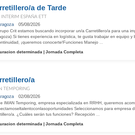
rretillero/a de Tarde
T INTERIM ESPAÑA ETT
ragoza
05/08/2026
rupo Crit estamos buscando incorporar un/a Carretillero/a para una i
goza).Si tienes experiencia en logística, te gusta trabajar en equipo 
ontinuidad, ¡queremos conocerte!Funciones Manejo ...
uracion determinada
Jornada Completa
retillero/a
N TEMPORING
ragoza
02/08/2026
e IMAN Temporing, empresa especializada en RRHH, queremos acompañ
ectamoseltalentoconlasoportunidades Seleccionamos para empresa del
tillero/a. ¿Cuáles serán tus funciones? Recepción ...
uracion determinada
Jornada Completa