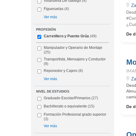
Villanueva De Gallego
(4)
Za
Figueruelas
(4)
Desd
Ver más
#Con
¿Cuá
PROFESIÓN
De d
Carretillero y Puente Grúa
(49)
Manipulador y Operario de Montaje
(25)
Transportista, Mensajero y Conductor
Mo
(9)
Reponedor y Cajero
(8)
IMA
Za
Ver más
Desd
Almu
NIVEL DE ESTUDIOS
camio
Graduado Escolar/Primarios
(27)
De d
Bachillerato o equivalente
(15)
Formación Profesional grado superior
(3)
Ver más
Op