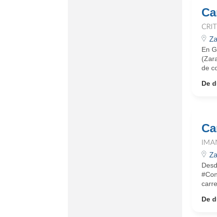
Ca
CRI
Za
En G
(Zara
de c
De d
Car
IMA
Za
Desd
#Con
carre
De d