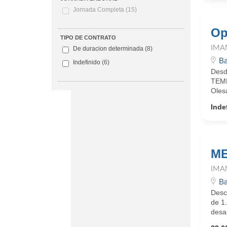
Jornada Completa
(15)
Op
TIPO DE CONTRATO
IMA
De duracion determinada
(8)
Ba
Indefinido
(6)
Desd
TEMP
Olesa
Inde
ME
IMA
Ba
Desc
de 1.
desar