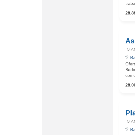
traba
28.8
As
IMA
Ba
Ofer
Badal
con c
28.0
Pl
IMA
Ba