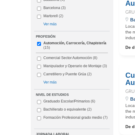
Au
Barcelona
(3)
GRU
Martorell
(2)
Ba
Ver más
Loca
the 
PROFESIÓN
indus
Automoción, Carrocería, Chapistería
De d
(15)
Comercial Sector Automoción
(8)
Manipulador y Operario de Montaje
(3)
Cu
Carretillero y Puente Grúa
(2)
Au
Ver más
GRU
NIVEL DE ESTUDIOS
Ba
Graduado Escolar/Primarios
(6)
Loca
Bachillerato o equivalente
(2)
the 
indus
Formación Profesional grado medio
(7)
De d
JORNADA LABORAL