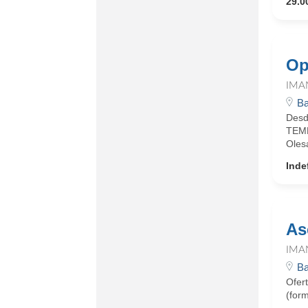
29.0
Op
IMA
Ba
Desd
TEMP
Olesa
Inde
As
IMA
Ba
Ofer
(form