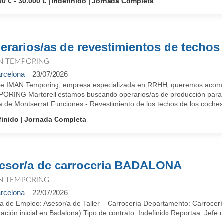
00 € - 30.000 €
Indefinido
Jornada Completa
erarios/as de revestimientos de techos
N TEMPORING
rcelona
23/07/2026
e IMAN Temporing, empresa especializada en RRHH, queremos acompa
ORING Martorell estamos buscando operarios/as de producción para 
 de Montserrat.Funciones:- Revestimiento de los techos de los coches- 
finido
Jornada Completa
esor/a de carroceria BADALONA
N TEMPORING
rcelona
22/07/2026
ta de Empleo: Asesor/a de Taller – Carrocería Departamento: Carrocer
ación inicial en Badalona) Tipo de contrato: Indefinido Reportaa: Jefe 