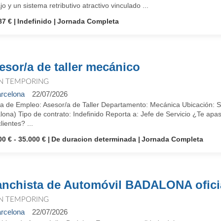
jo y un sistema retributivo atractivo vinculado ...
87 €
Indefinido
Jornada Completa
esor/a de taller mecánico
N TEMPORING
rcelona
22/07/2026
ta de Empleo: Asesor/a de Taller Departamento: Mecánica Ubicación: Su
ona) Tipo de contrato: Indefinido Reporta a: Jefe de Servicio ¿Te apasi
lientes? ...
00 € - 35.000 €
De duracion determinada
Jornada Completa
anchista de Automóvil BADALONA oficia
N TEMPORING
rcelona
22/07/2026