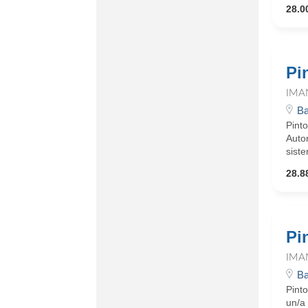
28.0
Pi
IMA
Ba
Pint
Autom
siste
28.8
Pi
IMA
Ba
Pint
un/a 