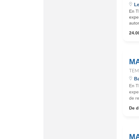
Le
En T
expe
auto
24.0
MA
TEM
Ba
En T
expe
de r
De d
MA