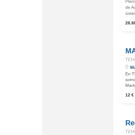
Plan
de Au
siste
28.8
MA
TEM
Ma
En T
somo
Marto
12 €
Re
TEM