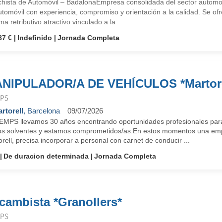
chista de Automóvil – BadalonaEmpresa consolidada del sector automoc
tomóvil con experiencia, compromiso y orientación a la calidad. Se ofr
ma retributivo atractivo vinculado a la
87 €
Indefinido
Jornada Completa
NIPULADOR/A DE VEHÍCULOS *Martore
PS
rtorell
, Barcelona
09/07/2026
EMPS llevamos 30 años encontrando oportunidades profesionales para
s solventes y estamos comprometidos/as.En estos momentos una empre
rell, precisa incorporar a personal con carnet de conducir ...
De duracion determinada
Jornada Completa
cambista *Granollers*
PS