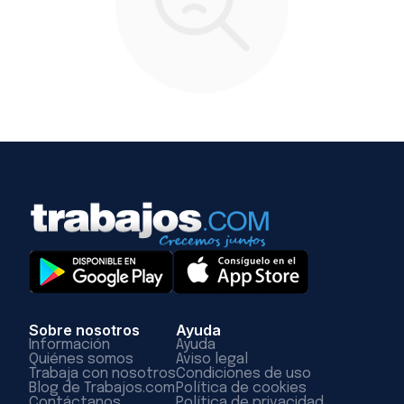
Sobre nosotros
Ayuda
Información
Ayuda
Quiénes somos
Aviso legal
Trabaja con nosotros
Condiciones de uso
Blog de Trabajos.com
Política de cookies
Contáctanos
Política de privacidad