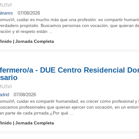
USVI
leares
07/08/2026
omusVi, cuidar es mucho más que una profesión: es compartir humanid
verdadero propósito. Buscamos personas con vocación, que quieran des
ación y el respeto están ...
finido
Jornada Completa
fermero/a - DUE Centro Residencial D
sario
USVI
drid
07/08/2026
omusVi, cuidar es compartir humanidad, es crecer como profesional y f
Buscamos profesionales que quieran ejercer con vocación, en un entorn
an parte de cada jornada.¿Por qué ...
finido
Jornada Completa