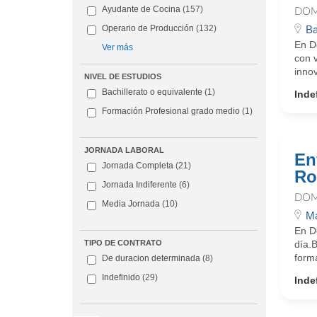
Ayudante de Cocina
(157)
DOM
Ba
Operario de Producción
(132)
En D
Ver más
con 
innov
NIVEL DE ESTUDIOS
Bachillerato o equivalente
(1)
Inde
Formación Profesional grado medio
(1)
JORNADA LABORAL
En
Jornada Completa
(21)
Ro
Jornada Indiferente
(6)
DOM
Media Jornada
(10)
Ma
En D
día.
TIPO DE CONTRATO
form
De duracion determinada
(8)
Indefinido
(29)
Inde