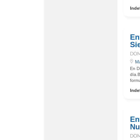
Inde
En
Si
DOM
Má
En D
día.
form
Inde
En
Nu
DOM