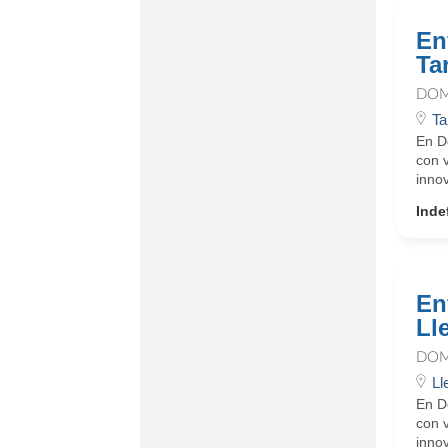
En
Ta
DOM
Ta
En D
con 
innov
Inde
En
Ll
DOM
Ll
En D
con 
innov