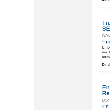
Inde
Tr
S
DOM
Pa
En D
día.
forma
De d
En
Re
DOM
Ba