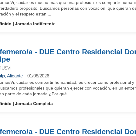
omusVi, cuidar es mucho más que una profesión: es compartir humanid
verdadero propósito. Buscamos personas con vocación, que quieran des
ación y el respeto están ...
finido
Jornada Indiferente
fermero/a - DUE Centro Residencial D
lpe
USVI
lp
, Alicante
01/08/2026
omusVi, cuidar es compartir humanidad, es crecer como profesional y f
Buscamos profesionales que quieran ejercer con vocación, en un entorn
an parte de cada jornada.¿Por qué ...
finido
Jornada Completa
fermero/a - DUE Centro Residencial D