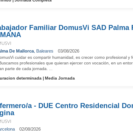
finido
Jornada Completa
abajador Familiar DomusVi SAD Palma 
EMANA
USVI
lma De Mallorca
, Baleares
03/08/2026
omusVi cuidar es compartir humanidad, es crecer como profesional y fo
 Buscamos profesionales que quieran ejercer con vocación, en un entorn
n parte de cada jornada. ...
uracion determinada
Media Jornada
fermero/a - DUE Centro Residencial D
gina
USVI
rcelona
02/08/2026