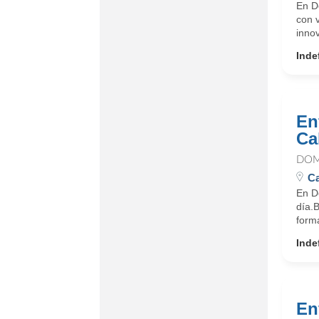
En D
con 
innov
Inde
En
Ca
DOM
Ca
En D
día.
form
Inde
En