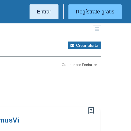
Entrar
Regístrate gratis
Crear alerta
Ordenar por
Fecha
omusVi