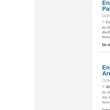
En
Pa
DOM
Pa
En D
día.
form
De d
En
Ar
DOM
Ar
En D
día.
form