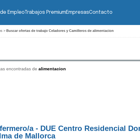
 de Empleo
Trabajos Premium
Empresas
Contacto
os
>
Buscar ofertas de trabajo Celadores y Camilleros de alimentacion
tas encontradas de
alimentacion
fermero/a - DUE Centro Residencial D
lma de Mallorca