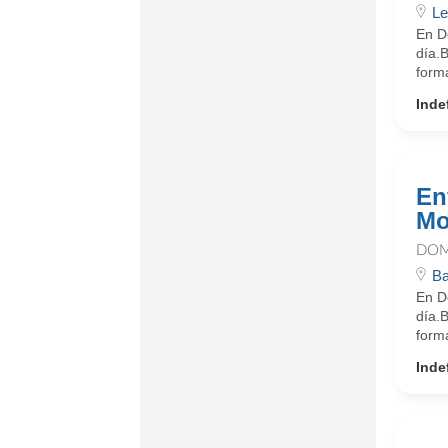
Le
En D
día.
form
Inde
En
Mo
DOM
Ba
En D
día.
form
Inde