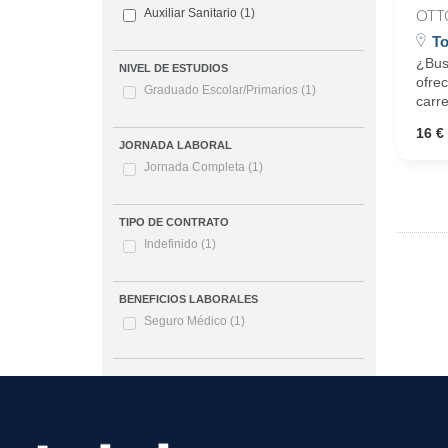
Auxiliar Sanitario
(1)
OTT
To
¿Bus
NIVEL DE ESTUDIOS
ofrec
Graduado Escolar/Primarios
(1)
carre
16 € 
JORNADA LABORAL
Jornada Completa
(1)
TIPO DE CONTRATO
Indefinido
(1)
BENEFICIOS LABORALES
Seguro Médico
(1)