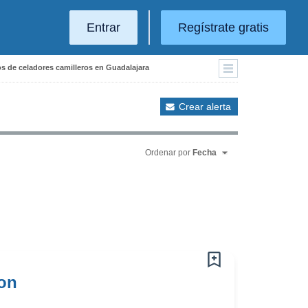
Entrar
Regístrate gratis
os de celadores camilleros en Guadalajara
Crear alerta
Ordenar por
Fecha
con