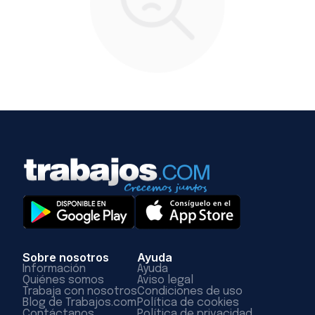
Sobre nosotros
Ayuda
Información
Ayuda
Quiénes somos
Aviso legal
Trabaja con nosotros
Condiciones de uso
Blog de Trabajos.com
Política de cookies
Contáctanos
Política de privacidad