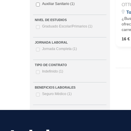
Auxiliar Sanitario
(1)
OTT
T
¿Bus
NIVEL DE ESTUDIOS
ofrec
Graduado Escolar/Primarios
(1)
carre
16 € 
JORNADA LABORAL
Jornada Completa
(1)
TIPO DE CONTRATO
Indefinido
(1)
BENEFICIOS LABORALES
Seguro Médico
(1)