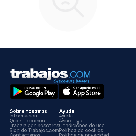
Sobre nosotros
Ayuda
Información
Ayuda
Quiénes somos
Aviso legal
Trabaja con nosotros
Condiciones de uso
Blog de Trabajos.com
Política de cookies
Contáctanos
Política de privacidad