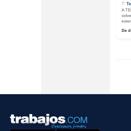
Te
A TE
solv
este
De d