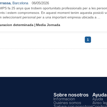
rrassa
, Barcelona
06/05/2026
MPS fa 25 anys que trobem oportunitats professionals per a les perso
ents i estem compromesos. En aquest moment tenim aquesta posició va
m seleccionant personal per a una important empresa ubicada a ...
uracion determinada
Media Jornada
1
Sobre nosotros
Ayuda
Información
Ayuda
Quiénes somos
Aviso le
Trabaja con nosotros
Condici