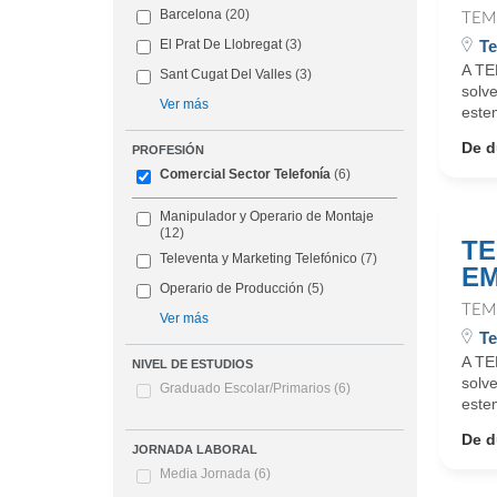
Barcelona
(20)
TEM
Te
El Prat De Llobregat
(3)
A TE
Sant Cugat Del Valles
(3)
solv
Ver más
este
De d
PROFESIÓN
Comercial Sector Telefonía
(6)
Manipulador y Operario de Montaje
(12)
TE
Televenta y Marketing Telefónico
(7)
EM
Operario de Producción
(5)
TEM
Ver más
Te
A TE
NIVEL DE ESTUDIOS
solv
Graduado Escolar/Primarios
(6)
este
De d
JORNADA LABORAL
Media Jornada
(6)