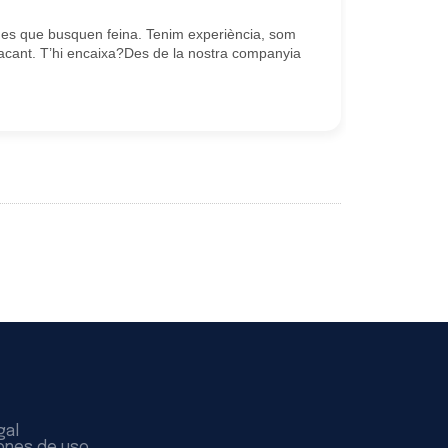
nes que busquen feina. Tenim experiència, som
cant. T’hi encaixa?Des de la nostra companyia
gal
ones de uso