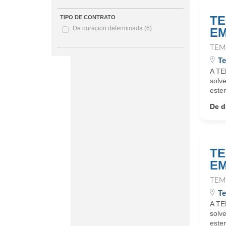
TE
TIPO DE CONTRATO
De duracion determinada
(6)
EM
TEM
Te
A TE
solv
este
De d
TE
EM
TEM
Te
A TE
solv
este