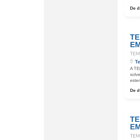
De d
TE
EM
TEM
Te
A TE
solv
este
De d
TE
EM
TEM