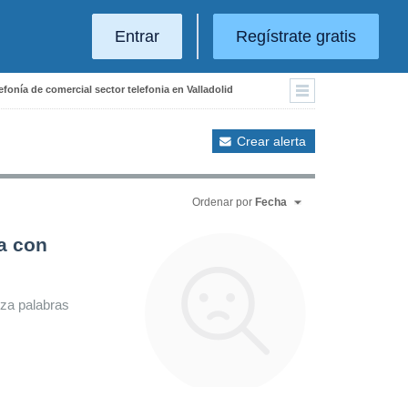
Entrar
Regístrate gratis
fonía de comercial sector telefonia en Valladolid
Crear alerta
Ordenar por
Fecha
a con
iza palabras