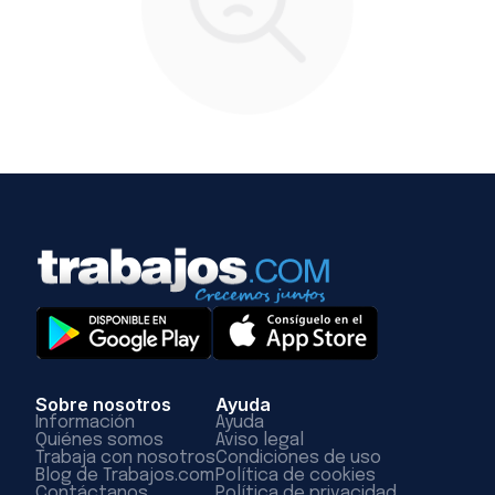
Sobre nosotros
Ayuda
Información
Ayuda
Quiénes somos
Aviso legal
Trabaja con nosotros
Condiciones de uso
Blog de Trabajos.com
Política de cookies
Contáctanos
Política de privacidad