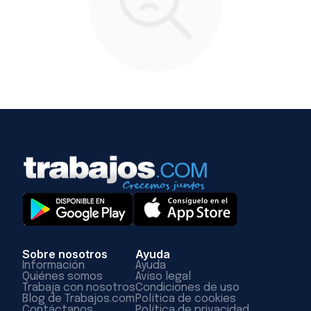
Sobre nosotros
Ayuda
Información
Ayuda
Quiénes somos
Aviso legal
Trabaja con nosotros
Condiciones de uso
Blog de Trabajos.com
Política de cookies
Contáctanos
Política de privacidad