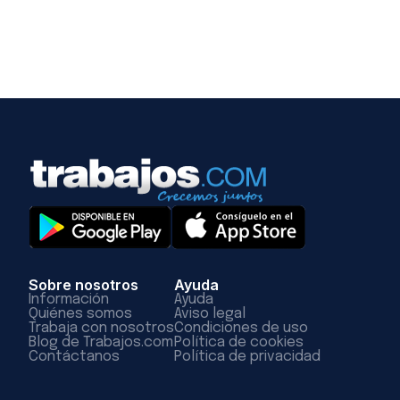
Sobre nosotros
Ayuda
Información
Ayuda
Quiénes somos
Aviso legal
Trabaja con nosotros
Condiciones de uso
Blog de Trabajos.com
Política de cookies
Contáctanos
Política de privacidad