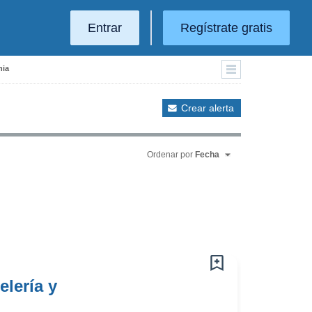
Entrar
Regístrate gratis
nia
Crear alerta
Ordenar por
Fecha
lería y