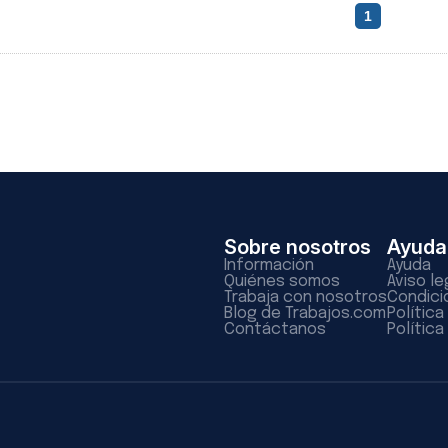
1
Sobre nosotros
Ayuda
Información
Ayuda
Quiénes somos
Aviso le
Trabaja con nosotros
Condici
Blog de Trabajos.com
Polític
Contáctanos
Política