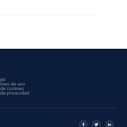
gal
ones de uso
a de cookies
 de privacidad