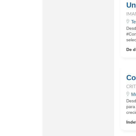
Un
IMA
Te
Desd
#Con
sele
De d
Co
CRI
Mu
Desd
para 
creci
Inde