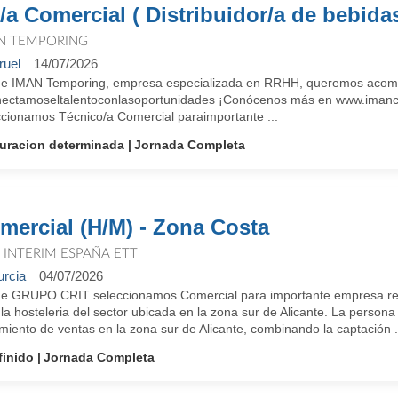
/a Comercial ( Distribuidor/a de bebida
N TEMPORING
ruel
14/07/2026
e IMAN Temporing, empresa especializada en RRHH, queremos acompañ
ectamoseltalentoconlasoportunidades ¡Conócenos más en www.imancorp
ccionamos Técnico/a Comercial paraimportante ...
uracion determinada
Jornada Completa
mercial (H/M) - Zona Costa
T INTERIM ESPAÑA ETT
rcia
04/07/2026
e GRUPO CRIT seleccionamos Comercial para importante empresa refer
la hosteleria del sector ubicada en la zona sur de Alicante. La person
miento de ventas en la zona sur de Alicante, combinando la captación .
finido
Jornada Completa