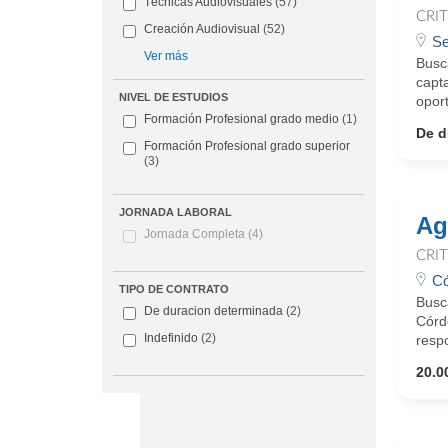
Técnicas Audiovisuales
(57)
CRI
Creación Audiovisual
(52)
Se
Ver más
Busca
capta
NIVEL DE ESTUDIOS
opor
Formación Profesional grado medio
(1)
De d
Formación Profesional grado superior
(3)
JORNADA LABORAL
Ag
Jornada Completa
(4)
CRI
Có
TIPO DE CONTRATO
Busc
De duracion determinada
(2)
Córd
Indefinido
(2)
respo
20.0