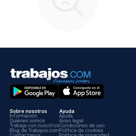
Sobre nosotros
Ayuda
Información
Ayuda
Quiénes somos
Aviso legal
Trabaja con nosotros
Condiciones de uso
Blog de Trabajos.com
Política de cookies
Contáctanos
Política de privacidad