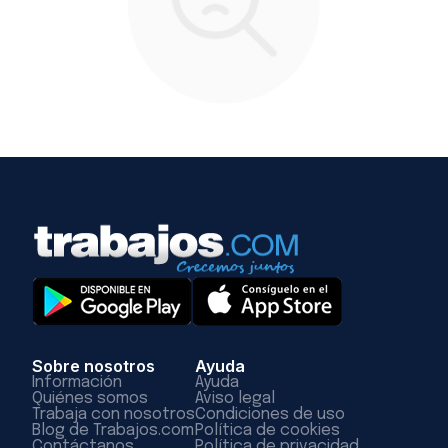
Sobre nosotros
Ayuda
Información
Ayuda
Quiénes somos
Aviso legal
Trabaja con nosotros
Condiciones de uso
Blog de Trabajos.com
Política de cookies
Contáctanos
Política de privacidad