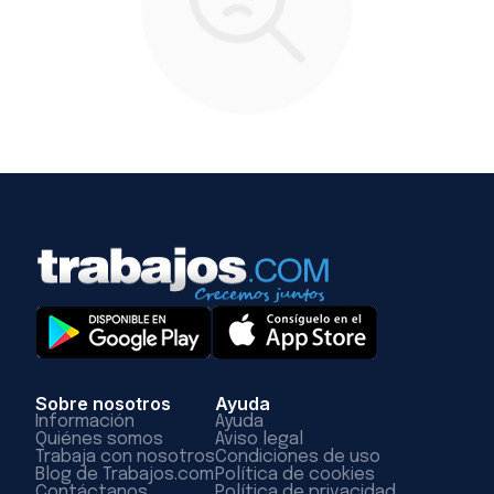
Sobre nosotros
Ayuda
Información
Ayuda
Quiénes somos
Aviso legal
Trabaja con nosotros
Condiciones de uso
Blog de Trabajos.com
Política de cookies
Contáctanos
Política de privacidad