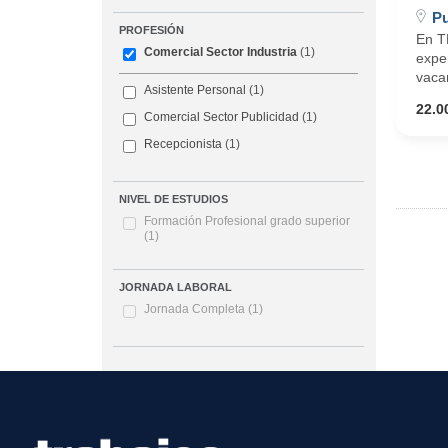
Pu
PROFESIÓN
En T
Comercial Sector Industria
(1)
expe
vacan
Asistente Personal
(1)
22.0
Comercial Sector Publicidad
(1)
Recepcionista
(1)
NIVEL DE ESTUDIOS
Formación Profesional grado superior
(1)
JORNADA LABORAL
Jornada Completa
(1)