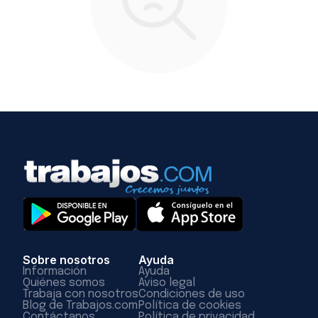
Sobre nosotros
Ayuda
Información
Ayuda
Quiénes somos
Aviso legal
Trabaja con nosotros
Condiciones de uso
Blog de Trabajos.com
Política de cookies
Contáctanos
Política de privacidad