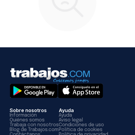
Sobre nosotros
Ayuda
Información
Ayuda
Quiénes somos
Aviso legal
Trabaja con nosotros
Condiciones de uso
Blog de Trabajos.com
Política de cookies
Contáctanos
Política de privacidad