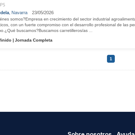
PS
dela
, Navarra
23/05/2026
énes somos?Empresa en crecimiento del sector industrial agroalimenta
ticos, con un fuerte compromiso con el desarrollo profesional de las per
po.¿Qué buscamos?Buscamos carretilleros/as ...
finido
Jornada Completa
1
Sobre nosotros
Ayuda