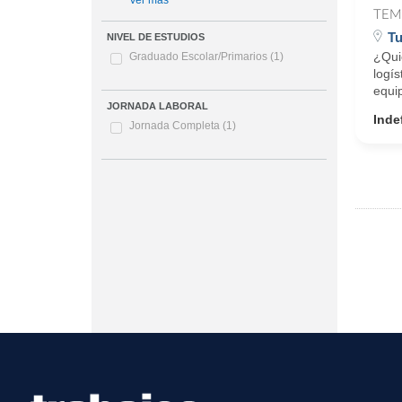
Ver más
TEM
Tu
NIVEL DE ESTUDIOS
¿Qui
Graduado Escolar/Primarios
(1)
logís
equi
JORNADA LABORAL
Inde
Jornada Completa
(1)