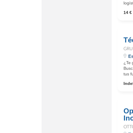
logís
14 € 
Té
GRU
Es
¿Te 
Busc
tus f
Inde
Op
In
OTT