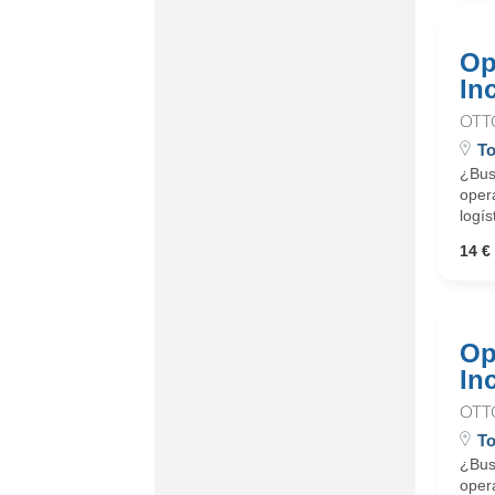
Op
In
OTT
To
¿Busc
oper
logís
14 € 
Op
In
OTT
To
¿Busc
oper