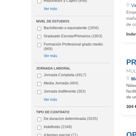
Reponedor y Cajero
(856)
Va
Ver más
Empr
maña
NIVEL DE ESTUDIOS
de co
Bachillerato o equivalente
(1856)
Inde
Graduado Escolar/Primarios
(1803)
Formación Profesional grado medio
(969)
Ver más
PR
JORNADA LABORAL
MUL
Jornada Completa
(4917)
M
Media Jornada
(464)
Ndav
faci
Jornada Indiferente
(363)
de un
Ver más
304 
TIPO DE CONTRATO
De duracion determinada
(3035)
Indefinido
(2348)
OP
A tiempo parcial
(71)