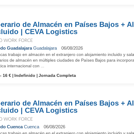
erario de Almacén en Países Bajos + A
cluido | CEVA Logistics
O WORK FORCE
do Guadalajara
Guadalajara
06/08/2026
as trabajo en almacén en el extranjero con alojamiento incluido y sal
arios de almacén en múltiples ciudades de Países Bajos para incorpora
tica internacional con ...
- 16 €
Indefinido
Jornada Completa
erario de Almacén en Países Bajos + A
cluido | CEVA Logistics
O WORK FORCE
odo Cuenca
Cuenca
06/08/2026
as trabajo en almacén en el extranjero con alojamiento incluido y sal