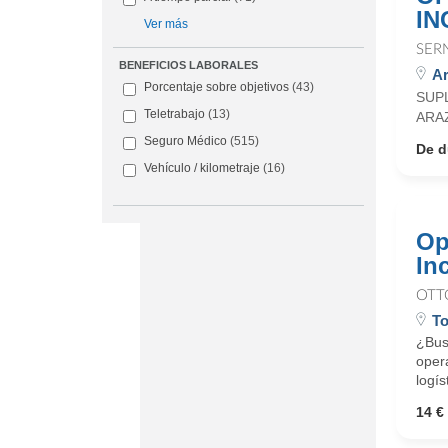
IN
Ver más
SER
BENEFICIOS LABORALES
Ar
Porcentaje sobre objetivos
(43)
SUP
Teletrabajo
(13)
ARA
Seguro Médico
(515)
De d
Vehículo / kilometraje
(16)
Op
In
OTT
To
¿Busc
oper
logís
14 € 