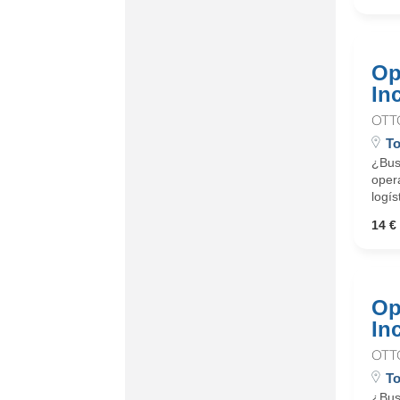
Op
In
OTT
To
¿Busc
oper
logís
14 € 
Op
In
OTT
T
¿Busc