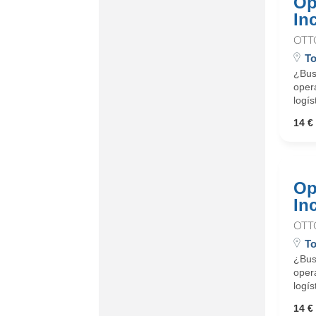
Op
In
OTT
To
¿Busc
oper
logís
14 € 
Op
In
OTT
To
¿Busc
oper
logís
14 € 