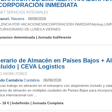
CORPORACIÓN INMEDIATA
NET SERVICIOS INTEGRALES
azuri
, Navarra
06/08/2026
LENCIA POR VACACIONESINCORPORACIÓIN INMEDIATA&nbsp;LIMP
ZURIHORARIO DE LUNES A VIERNES
uracion determinada
Jornada Indiferente
erario de Almacén en Países Bajos + A
cluido | CEVA Logistics
O WORK FORCE
do Cantabria
Cantabria
06/08/2026
as trabajo en almacén en el extranjero con alojamiento incluido y sal
arios de almacén en múltiples ciudades de Países Bajos para incorpora
tica internacional con ...
- 16 €
Indefinido
Jornada Completa