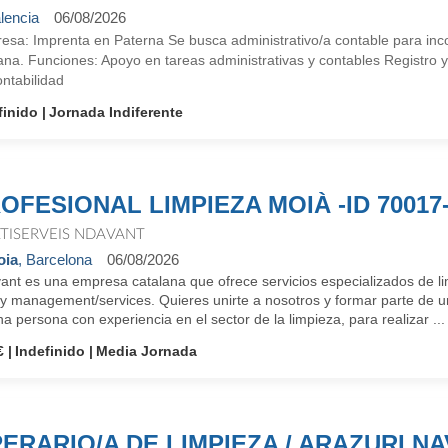
lencia
06/08/2026
esa: Imprenta en Paterna Se busca administrativo/a contable para inco
na. Funciones: Apoyo en tareas administrativas y contables Registro y
ntabilidad
finido
Jornada Indiferente
OFESIONAL LIMPIEZA MOIÀ -ID 70017
TISERVEIS NDAVANT
oia
, Barcelona
06/08/2026
ant es una empresa catalana que ofrece servicios especializados de li
lity management/services. Quieres unirte a nosotros y formar parte 
a persona con experiencia en el sector de la limpieza, para realizar ...
€
Indefinido
Media Jornada
ERARIO/A DE LIMPIEZA / ARAZURI NA