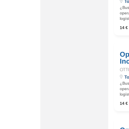
To
¿Busc
oper
logís
14 € 
Op
In
OTT
To
¿Busc
oper
logís
14 € 