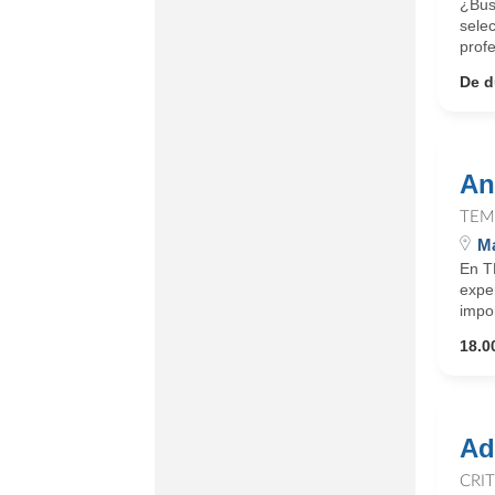
¿Bus
sele
profe
De d
An
TEM
Ma
En T
expe
impor
18.0
Ad
CRI