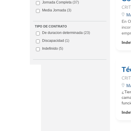
Jornada Completa
(37)
CRI
Media Jornada
(3)
Ma
En O
TIPO DE CONTRATO
incor
empr
De duracion determinada
(23)
Discapacidad
(1)
Inde
Indefinido
(5)
Té
CRI
Ma
¿Tien
camas
funci
Inde