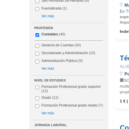
San Fernando De Henares
(4)
Ma
Fuenlabrada
(1)
En T
Ver más
expe
Impo
PROFESIÓN
Inde
Contables
(40)
Gestoría de Cuentas
(34)
Secretariado y Administración
(10)
Té
Administración Pública
(5)
ALS
Ver más
Po
🏢SO
NIVEL DE ESTUDIOS
mult
Formación Profesional grado superior
(13)
prop
Grado
(12)
1 €
Formación Profesional grado medio
(7)
Ver más
JORNADA LABORAL
Co