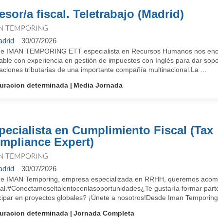
esor/a fiscal. Teletrabajo (Madrid)
N TEMPORING
drid
30/07/2026
e IMAN TEMPORING ETT especialista en Recursos Humanos nos enco
ble con experiencia en gestión de impuestos con Inglés para dar soport
aciones tributarias de una importante compañía multinacional.La ...
uracion determinada
Media Jornada
pecialista en Cumplimiento Fiscal (Tax
mpliance Expert)
N TEMPORING
drid
30/07/2026
e IMAN Temporing, empresa especializada en RRHH, queremos acompa
ral.#Conectamoseltalentoconlasoportunidades¿Te gustaría formar parte
icipar en proyectos globales? ¡Únete a nosotros!Desde Iman Temporing
uracion determinada
Jornada Completa