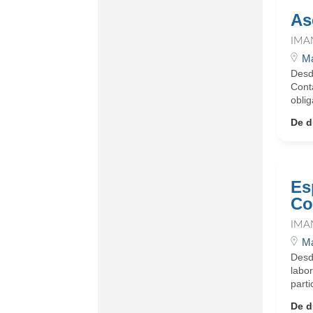
As
IMA
Ma
Desd
Conta
oblig
De d
Es
Co
IMA
Ma
Desd
labo
part
De d