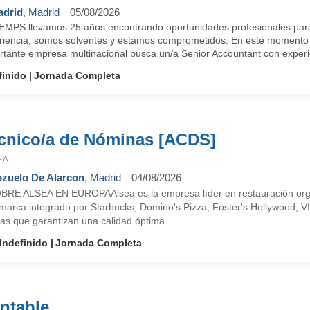
drid
, Madrid
05/08/2026
EMPS llevamos 25 años encontrando oportunidades profesionales para
riencia, somos solventes y estamos comprometidos. En este momento 
rtante empresa multinacional busca un/a Senior Accountant con experie
finido
Jornada Completa
cnico/a de Nóminas [ACDS]
EA
zuelo De Alarcon
, Madrid
04/08/2026
BRE ALSEA EN EUROPAAlsea es la empresa líder en restauración orga
imarca integrado por Starbucks, Domino's Pizza, Foster's Hollywood, 
ias que garantizan una calidad óptima
Indefinido
Jornada Completa
ntable