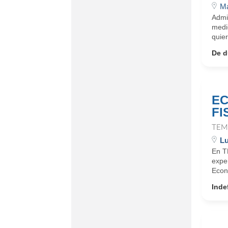
Ma
Admi
medi
quier
De d
EC
FI
TEM
L
En T
expe
Econo
Inde