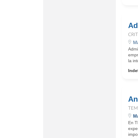
Ad
CRI
Ma
Admi
empre
la in
Inde
An
TEM
Ma
En T
expe
impor