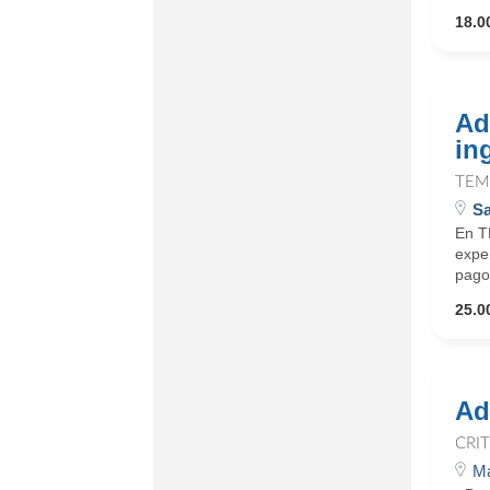
18.0
Ad
in
TEM
Sa
En T
expe
pagos
25.0
Ad
CRI
Ma