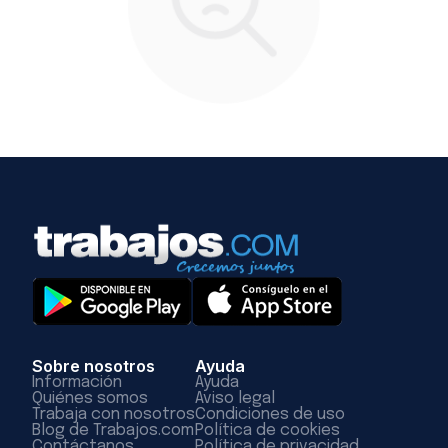
Sobre nosotros
Ayuda
Información
Ayuda
Quiénes somos
Aviso legal
Trabaja con nosotros
Condiciones de uso
Blog de Trabajos.com
Política de cookies
Contáctanos
Política de privacidad