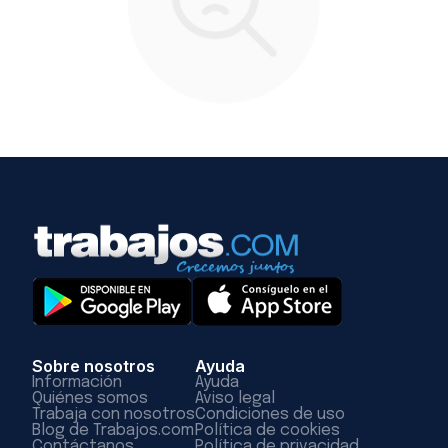
Sobre nosotros
Ayuda
Información
Ayuda
Quiénes somos
Aviso legal
Trabaja con nosotros
Condiciones de uso
Blog de Trabajos.com
Política de cookies
Contáctanos
Política de privacidad