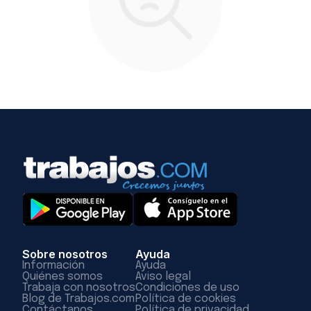
Sobre nosotros
Ayuda
Información
Ayuda
Quiénes somos
Aviso legal
Trabaja con nosotros
Condiciones de uso
Blog de Trabajos.com
Política de cookies
Contáctanos
Política de privacidad